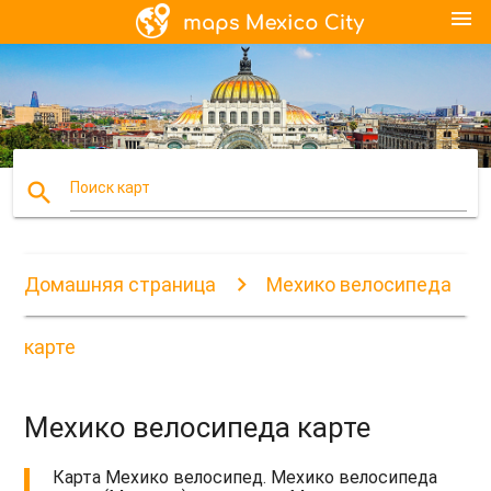
menu
search
Поиск карт
Домашняя страница
Мехико велосипеда
карте
Мехико велосипеда карте
Карта Мехико велосипед. Мехико велосипеда